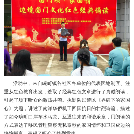
活动中，来自畹町镇各社区各单位的代表因地制宜、注
重从红色教育出发，选取了经典红色文章进行了真诚朗读，
引起了场下听众的激荡共鸣。执勤队民警以《界碑下的家国
心》为题，讲述了南洋华侨机工回国抗日的壮烈诗篇，描述
了如今畹町口岸车水马龙、互通往来的和谐乐章，用朗读的
方式表达了移民管理警察无私奉献的家国情怀和卫国戍边的
铮铮誓言，赢得了听众了热烈掌声。