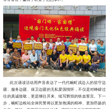
此次诵读活动用声音表达了一代代畹町戍边人的驻守边
疆、服务边疆、保卫边疆的无私爱国情怀，不仅是对峥嵘过
往的真诚致敬，更是继往开来、续写辉煌的铁血誓言。下一
步，畹町边检站全体民警将以更加饱满的精神、更加昂扬的