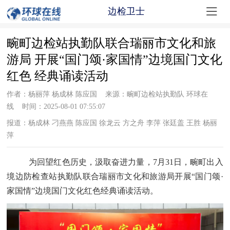

边检卫士
畹町边检站执勤队联合瑞丽市文化和旅
游局 开展“国门颂·家国情”边境国门文化
红色 经典诵读活动
作者：杨丽萍 杨成林 陈应国 来源：畹町边检站执勤队 环球在
线 时间：2025-08-01 07:55:07
报道：杨成林 刁燕燕 陈应国 徐龙云 方之舟 李萍 张廷盖 王胜 杨丽
萍
为回望红色历史，汲取奋进力量，
7
月
31
日，畹町出入
境边防检查站执勤队联合瑞丽市文化和旅游局开展“国门颂·
家国情”边境国门文化红色经典诵读活动。