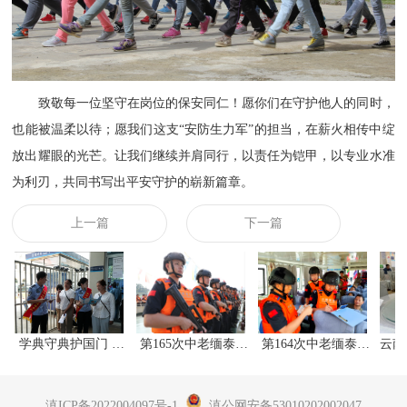
致敬每一位坚守在岗位的保安同仁！愿你们在守护他人的同时，
也能被温柔以待；愿我们这支
“安防生力军”的担当，在薪火相传中绽
放出耀眼的光芒。让我们继续并肩同行，以责任为铠甲，以专业水准
为利刃，共同书写出平安守护的崭新篇章。
上一篇
下一篇
学典守典护国门 …
第165次中老缅泰…
第164次中老缅泰…
云南
滇ICP备2022004097号-1
滇公网安备53010202002047